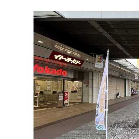
ン
の
ホ
ー
ム
ペ
ー
ジ
で
す。