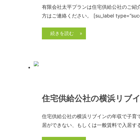
UR
物
有限会社太平プランは住宅供給公社のご紹
賃
件
方はご連絡ください。 [su_label type=”suc
貸
一
住
覧
続きを読む »
宅
「ヴ
ェ
ル
デ
ィ
2022年11月19日
admin
ー
住宅供給公社の横浜リブ
ル
奈
住宅供給公社の横浜リブインの年収で子育
良」、
居ができない、もしくは一般賃料で入居す
「奈
良