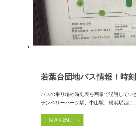
内
覧
予
約
が
可
能
な
2022年7月3日
admin
不
若葉台団地バス情報！時
動
産
バスの乗り場や時刻表を画像で説明してい
屋
ランベリーパーク駅、中山駅、横浜駅西口
太
平
続きを読む »
プ
ラ