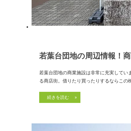
2022年6月6日
admin
若葉台団地の周辺情報！商
若葉台団地の商業施設は非常に充実しています。
る商店街。借りたり買ったりするならこの
続きを読む »