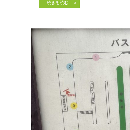
続きを読む »
北
団
地」、
「グ
リ
ー
ン
ヒ
ル
鴨
志
田
中
央」
の