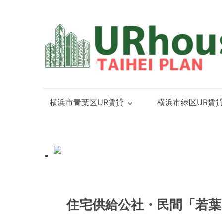
横
横
浜
浜
横浜市青葉区UR賃貸
横浜市緑区UR賃
市
市
青
青
葉
葉
区・
区
緑
と
区
緑
「UR
2023年3月12日
admin
区
住宅供給公社・民間「若葉
賃
の
貸」