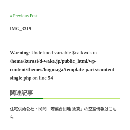
ー
ル
Previous Post
投
奈
良」、
稿
IMG_3319
「奈
良
ナ
北
団
ビ
Warning
: Undefined variable $catkwds in
地」、
/home/kurasi/d-wake.jp/public_html/wp-
「グ
ゲ
リ
content/themes/kogmaga/template-parts/content-
ー
ー
single.php
on line
54
ン
シ
ヒ
ル
関連記事
ョ
鴨
志
ン
住宅供給公社・民間「若葉台団地 賃貸」の空室情報はこち
田
中
ら
央」
の