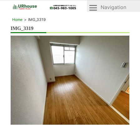
Navigation
横
横
Home
IMG_3319
浜
浜
IMG_3319
2022年5月20日
市
市
青
青
葉
区
葉
と
区・
緑
緑
区
の
区
UR
「UR
賃
賃
貸
貸」
住
宅
物
「ヴ
件
ェ
一
ル
デ
覧
ィ