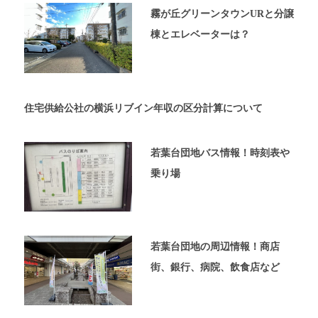
内
霧が丘グリーンタウンURと分譲
覧
棟とエレベーターは？
予
約
が
可
能
住宅供給公社の横浜リブイン年収の区分計算について
な
不
動
若葉台団地バス情報！時刻表や
産
乗り場
屋
太
平
プ
ラ
若葉台団地の周辺情報！商店
ン
の
街、銀行、病院、飲食店など
ホ
ー
ム