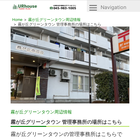
Navigation
横
横
Home
霧が丘グリーンタウン周辺情報
浜
浜
霧が丘グリーンタウン 管理事務所の場所はこちら
市
市
青
青
葉
区
葉
と
区・
緑
緑
区
の
区
UR
「UR
賃
賃
貸
貸」
住
宅
物
2022年4月24日
霧が丘グリーンタウン周辺情報
「ヴ
件
ェ
霧が丘グリーンタウン 管理事務所の場所はこちら
一
ル
デ
霧が丘グリーンタウンの管理事務所はこちらで
覧
ィ