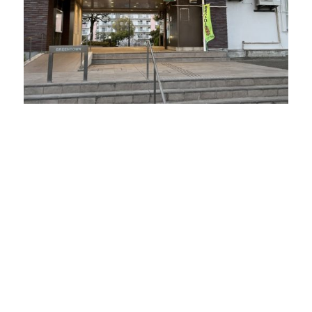
内
覧
予
約
が
可
能
な
不
動
産
屋
太
平
プ
ラ
ン
の
ホ
ー
ム