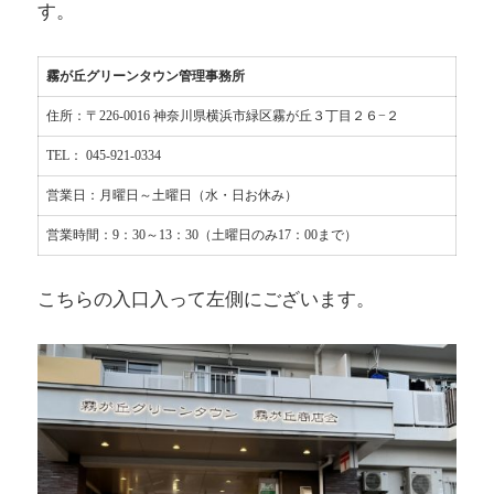
す。
ー
ル
奈
霧が丘グリーンタウン管理事務所
良」、
「奈
住所：〒226-0016 神奈川県横浜市緑区霧が丘３丁目２６−２
良
TEL： 045-921-0334
北
団
営業日：月曜日～土曜日（水・日お休み）
地」、
「グ
営業時間：9：30～13：30（土曜日のみ17：00まで）
リ
ー
こちらの入口入って左側にございます。
ン
ヒ
ル
鴨
志
田
中
央」
の