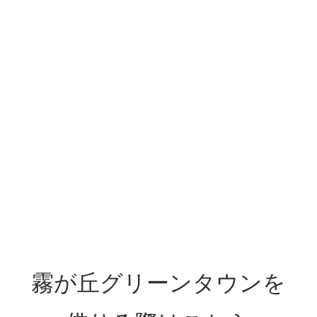
ペ
ー
ジ
で
す。
霧が丘グリーンタウンを