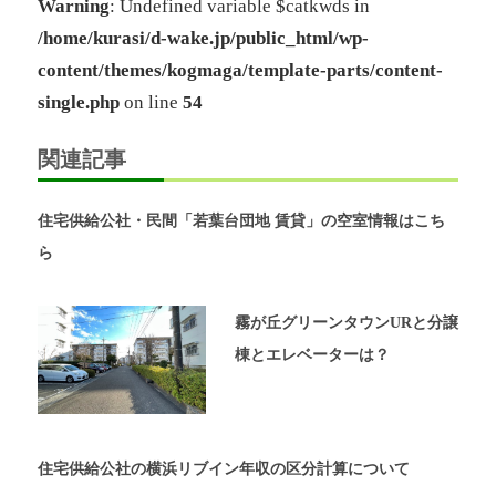
Warning
: Undefined variable $catkwds in
ー
/home/kurasi/d-wake.jp/public_html/wp-
ゲ
ル
content/themes/kogmaga/template-parts/content-
奈
ー
良」、
single.php
on line
54
「奈
シ
良
関連記事
北
ョ
団
地」、
ン
住宅供給公社・民間「若葉台団地 賃貸」の空室情報はこち
「グ
ら
リ
ー
ン
霧が丘グリーンタウンURと分譲
ヒ
ル
棟とエレベーターは？
鴨
志
田
中
央」
住宅供給公社の横浜リブイン年収の区分計算について
の