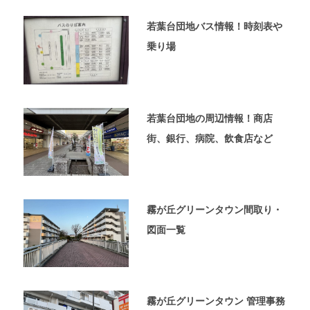
内
覧
若葉台団地バス情報！時刻表や
予
乗り場
約
が
可
能
な
若葉台団地の周辺情報！商店
不
街、銀行、病院、飲食店など
動
産
屋
太
平
霧が丘グリーンタウン間取り・
プ
ラ
図面一覧
ン
の
ホ
ー
ム
霧が丘グリーンタウン 管理事務