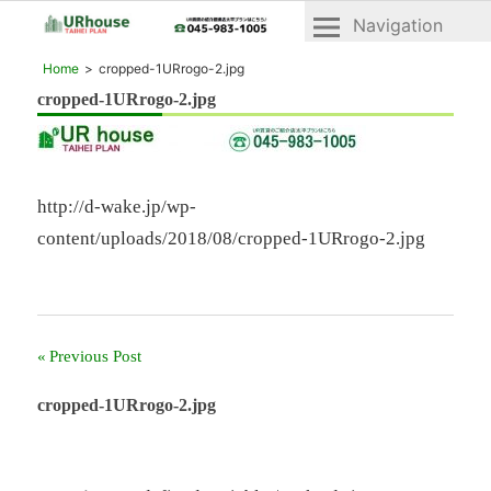
Navigation
横
横
Home
cropped-1URrogo-2.jpg
浜
浜
cropped-1URrogo-2.jpg
2018年8月28日
市
市
青
青
葉
区
葉
と
区・
http://d-wake.jp/wp-
緑
緑
content/uploads/2018/08/cropped-1URrogo-2.jpg
区
の
区
UR
「UR
賃
賃
貸
貸」
住
Previous Post
投
宅
物
「ヴ
稿
cropped-1URrogo-2.jpg
件
ェ
一
ナ
ル
デ
覧
ビ
ィ