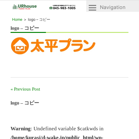
Navigation
横
横
Home
logo – コピー
浜
浜
logo – コピー
2018年3月30日
市
市
青
青
葉
区
葉
と
区・
緑
緑
区
の
区
UR
「UR
賃
Previous Post
投
賃
貸
貸」
住
稿
logo – コピー
宅
物
「ヴ
ナ
件
ェ
一
ビ
ル
Warning
: Undefined variable $catkwds in
デ
覧
/home/kurasi/d-wake.jp/public_html/wp-
ィ