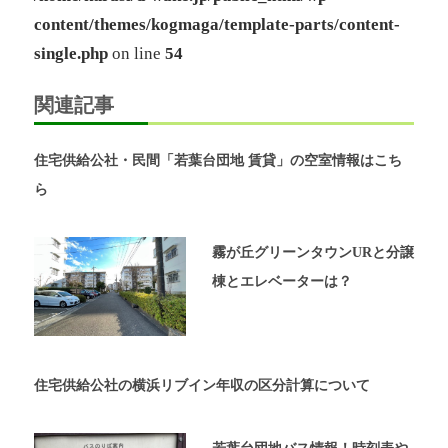
ゲ
ー
content/themes/kogmaga/template-parts/content-
ー
ル
single.php
on line
54
奈
シ
良」、
関連記事
「奈
ョ
良
北
ン
住宅供給公社・民間「若葉台団地 賃貸」の空室情報はこち
団
地」、
ら
「グ
リ
ー
霧が丘グリーンタウンURと分譲
ン
棟とエレベーターは？
ヒ
ル
鴨
志
田
住宅供給公社の横浜リブイン年収の区分計算について
中
央」
の