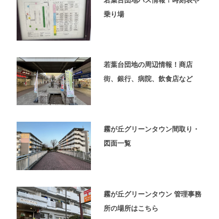
若葉台団地バス情報！時刻表や
内
乗り場
覧
予
約
が
可
若葉台団地の周辺情報！商店
能
な
街、銀行、病院、飲食店など
不
動
産
屋
霧が丘グリーンタウン間取り・
太
平
図面一覧
プ
ラ
ン
の
ホ
霧が丘グリーンタウン 管理事務
ー
所の場所はこちら
ム