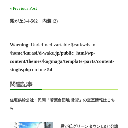
ー
Previous Post
投
ル
奈
稿
霧が丘3-4-502 内装 (2)
良」、
「奈
ナ
良
北
ビ
Warning
: Undefined variable $catkwds in
団
/home/kurasi/d-wake.jp/public_html/wp-
ゲ
地」、
「グ
content/themes/kogmaga/template-parts/content-
ー
リ
single.php
on line
54
ー
シ
ン
関連記事
ヒ
ョ
ル
鴨
ン
住宅供給公社・民間「若葉台団地 賃貸」の空室情報はこち
志
田
ら
中
央」
の
霧が丘グリーンタウンURと分譲