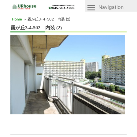
Navigation
横
横
Home
霧が丘3-4-502 内装 (2)
浜
浜
霧が丘3-4-502 内装 (2)
2025年4月8日
市
市
青
青
葉
区
葉
と
区・
緑
緑
区
の
区
UR
「UR
賃
賃
貸
貸」
住
宅
物
「ヴ
件
ェ
一
ル
デ
覧
ィ