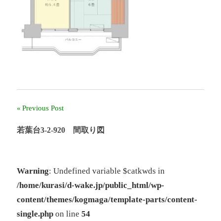
ー
ル
奈
良」、
「奈
良
北
団
地」、
「グ
Previous Post
投
リ
ー
稿
若葉台3-2-920 間取り図
ン
ヒ
ナ
ル
鴨
ビ
Warning
: Undefined variable $catkwds in
志
/home/kurasi/d-wake.jp/public_html/wp-
ゲ
田
中
content/themes/kogmaga/template-parts/content-
ー
央」
single.php
on line
54
の