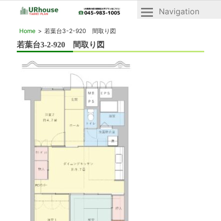
Navigation
横
横
Home
若葉台3-2-920 間取り図
浜
浜
若葉台3-2-920 間取り図
2024年10月22日
市
市
青
青
葉
区
葉
と
区・
緑
緑
区
の
区
UR
「UR
賃
賃
貸
貸」
住
宅
物
「ヴ
件
ェ
一
ル
デ
覧
ィ