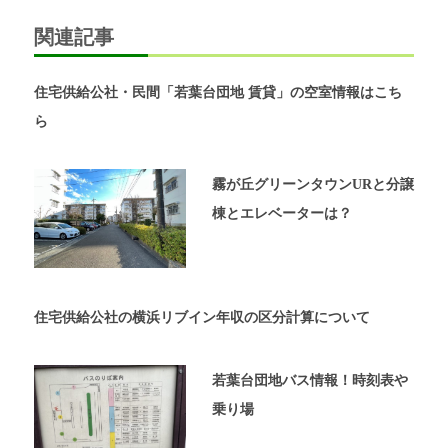
シ
内
関連記事
覧
ョ
予
約
ン
住宅供給公社・民間「若葉台団地 賃貸」の空室情報はこち
が
可
ら
能
な
不
霧が丘グリーンタウンURと分譲
動
棟とエレベーターは？
産
屋
太
平
プ
住宅供給公社の横浜リブイン年収の区分計算について
ラ
ン
の
若葉台団地バス情報！時刻表や
ホ
乗り場
ー
ム