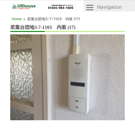
Navigation
横
横
Home
若葉台団地3-7-1103 内装 (17)
浜
浜
若葉台団地3-7-1103 内装 (17)
2024年8月9日
市
市
青
青
葉
区
葉
と
区・
緑
緑
区
の
区
UR
「UR
賃
賃
貸
貸」
住
宅
物
「ヴ
件
ェ
一
ル
デ
覧
ィ