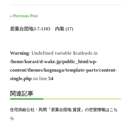
ー
ル
Previous Post
投
奈
良」、
稿
若葉台団地3-7-1103 内装 (17)
「奈
良
ナ
北
団
ビ
Warning
: Undefined variable $catkwds in
地」、
/home/kurasi/d-wake.jp/public_html/wp-
「グ
ゲ
リ
content/themes/kogmaga/template-parts/content-
ー
ー
single.php
on line
54
ン
シ
ヒ
ル
関連記事
ョ
鴨
志
ン
住宅供給公社・民間「若葉台団地 賃貸」の空室情報はこち
田
中
ら
央」
の