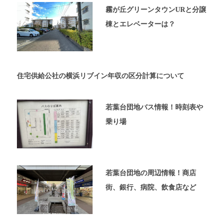
内
霧が丘グリーンタウンURと分譲
覧
棟とエレベーターは？
予
約
が
可
能
住宅供給公社の横浜リブイン年収の区分計算について
な
不
動
若葉台団地バス情報！時刻表や
産
乗り場
屋
太
平
プ
ラ
若葉台団地の周辺情報！商店
ン
の
街、銀行、病院、飲食店など
ホ
ー
ム