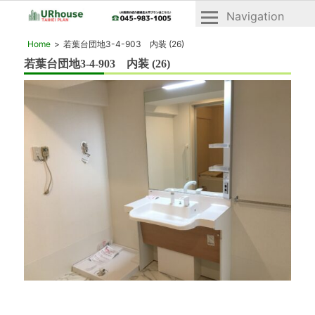
Navigation
横
横
Home
若葉台団地3-4-903 内装 (26)
浜
浜
若葉台団地3-4-903 内装 (26)
2024年8月9日
市
市
青
青
葉
区
葉
と
区・
緑
緑
区
の
区
UR
「UR
賃
賃
貸
貸」
住
宅
物
「ヴ
件
ェ
一
ル
デ
覧
ィ