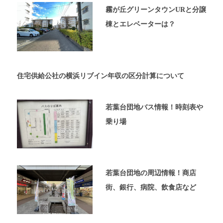
内
霧が丘グリーンタウンURと分譲
覧
棟とエレベーターは？
予
約
が
可
能
住宅供給公社の横浜リブイン年収の区分計算について
な
不
動
若葉台団地バス情報！時刻表や
産
乗り場
屋
太
平
プ
ラ
若葉台団地の周辺情報！商店
ン
の
街、銀行、病院、飲食店など
ホ
ー
ム