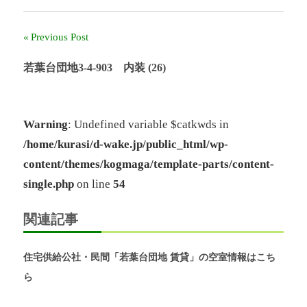
ー
ル
Previous Post
投
奈
良」、
稿
若葉台団地3-4-903 内装 (26)
「奈
良
ナ
北
団
ビ
Warning
: Undefined variable $catkwds in
地」、
/home/kurasi/d-wake.jp/public_html/wp-
「グ
ゲ
リ
content/themes/kogmaga/template-parts/content-
ー
ー
single.php
on line
54
ン
シ
ヒ
ル
関連記事
ョ
鴨
志
ン
住宅供給公社・民間「若葉台団地 賃貸」の空室情報はこち
田
中
ら
央」
の