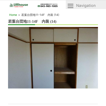
Navigation
横
横
Home
若葉台団地11-14F 内装 (14)
浜
浜
若葉台団地11-14F 内装 (14)
2024年7月25日
市
市
青
青
葉
区
葉
と
区・
緑
緑
区
の
区
UR
「UR
賃
賃
貸
貸」
住
宅
物
「ヴ
件
ェ
一
ル
デ
覧
ィ