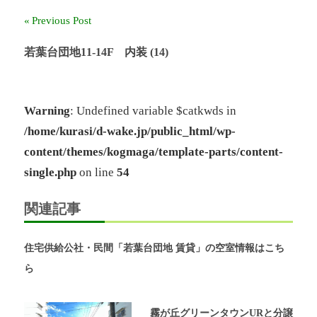
ー
Previous Post
投
ル
奈
稿
若葉台団地11-14F 内装 (14)
良」、
「奈
ナ
良
ビ
北
Warning
: Undefined variable $catkwds in
団
/home/kurasi/d-wake.jp/public_html/wp-
ゲ
地」、
「グ
content/themes/kogmaga/template-parts/content-
ー
リ
single.php
on line
54
ー
シ
ン
関連記事
ヒ
ョ
ル
鴨
ン
住宅供給公社・民間「若葉台団地 賃貸」の空室情報はこち
志
田
ら
中
央」
の
霧が丘グリーンタウンURと分譲