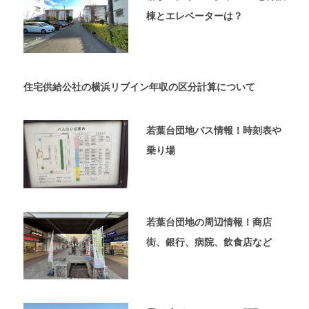
内
棟とエレベーターは？
覧
予
約
が
可
住宅供給公社の横浜リブイン年収の区分計算について
能
な
不
若葉台団地バス情報！時刻表や
動
乗り場
産
屋
太
平
プ
若葉台団地の周辺情報！商店
ラ
ン
街、銀行、病院、飲食店など
の
ホ
ー
ム