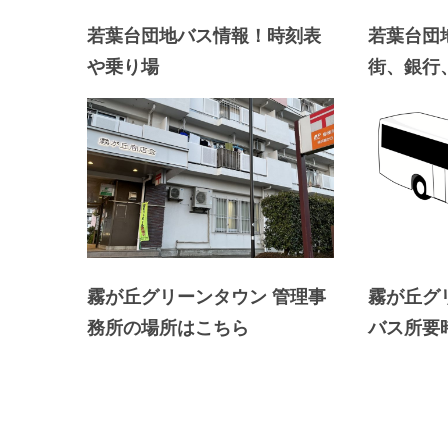
内
覧
若葉台団地バス情報！時刻表
若葉台団
予
や乗り場
街、銀行
約
が
可
能
な
不
動
産
霧が丘グリーンタウン 管理事
霧が丘グ
屋
務所の場所はこちら
バス所要
太
平
プ
ラ