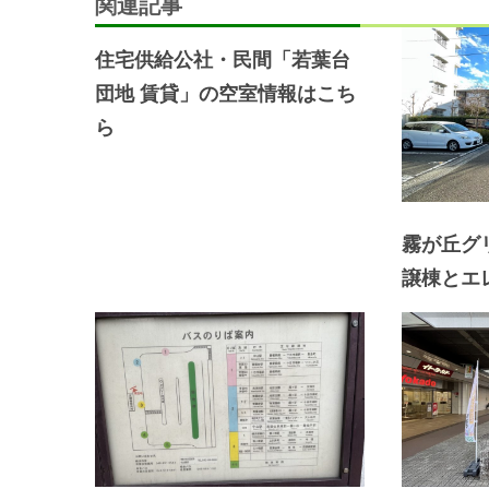
関連記事
北
シ
団
住宅供給公社・民間「若葉台
ョ
地」、
団地 賃貸」の空室情報はこち
「グ
ら
ン
リ
ー
ン
ヒ
霧が丘グ
ル
譲棟とエ
鴨
志
田
中
央」
の