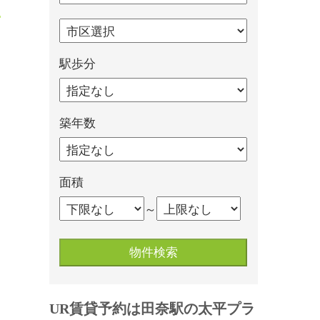
駅歩分
築年数
面積
～
UR賃貸予約は田奈駅の太平プラ