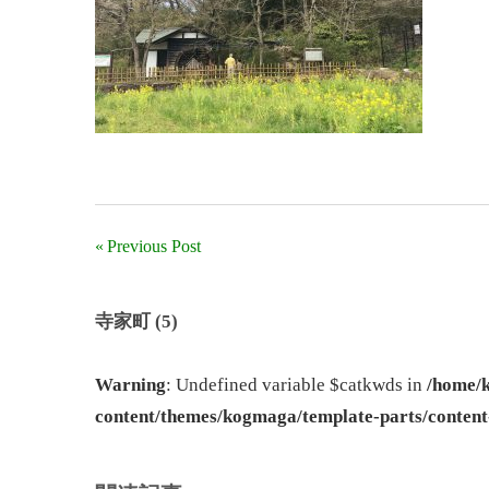
UR
物
賃
件
貸
一
住
覧
宅
「ヴ
ェ
ル
Previous Post
投
デ
ィ
稿
ー
寺家町 (5)
ナ
ル
奈
Warning
: Undefined variable $catkwds in
/home/k
ビ
良」、
content/themes/kogmaga/template-parts/content
ゲ
「奈
良
ー