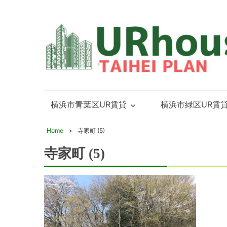
横
横
浜
浜
横浜市青葉区UR賃貸
横浜市緑区UR賃
市
市
青
青
Home
寺家町 (5)
葉
葉
2018年3月30日
寺家町 (5)
区・
区
緑
と
区
緑
「UR
区
賃
の
貸」