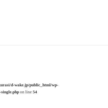
urasi/d-wake.jp/public_html/wp-
-single.php
on line
54