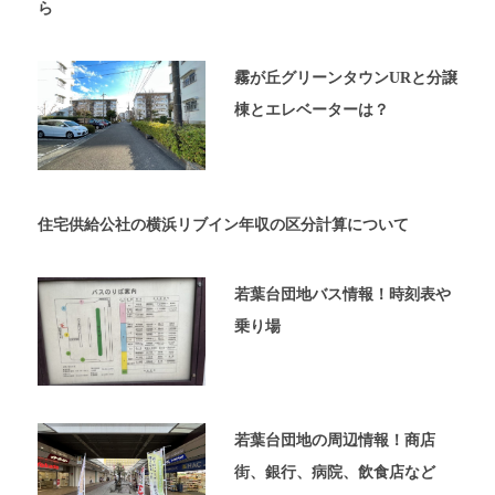
ら
内
覧
予
霧が丘グリーンタウンURと分譲
約
が
棟とエレベーターは？
可
能
な
不
動
住宅供給公社の横浜リブイン年収の区分計算について
産
屋
太
若葉台団地バス情報！時刻表や
平
乗り場
プ
ラ
ン
の
ホ
若葉台団地の周辺情報！商店
ー
街、銀行、病院、飲食店など
ム