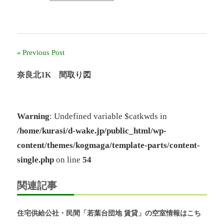
ー
ル
奈
良」、
「奈
Previous Post
投
良
稿
北
奈良北1K 間取り図
団
ナ
地」、
「グ
ビ
リ
Warning
: Undefined variable $catkwds in
ー
/home/kurasi/d-wake.jp/public_html/wp-
ゲ
ン
content/themes/kogmaga/template-parts/content-
ヒ
ー
ル
single.php
on line
54
鴨
シ
志
関連記事
田
ョ
中
ン
央」
住宅供給公社・民間「若葉台団地 賃貸」の空室情報はこち
の