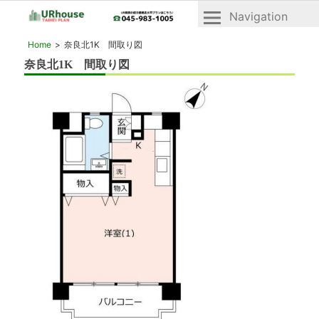
Navigation
横
横
Home
奈良北1K 間取り図
浜
浜
奈良北1K 間取り図
2023年6月11日
市
市
青
青
葉
区
葉
と
区・
緑
緑
区
の
区
UR
「UR
賃
賃
貸
貸」
住
宅
物
「ヴ
件
ェ
一
ル
デ
覧
ィ