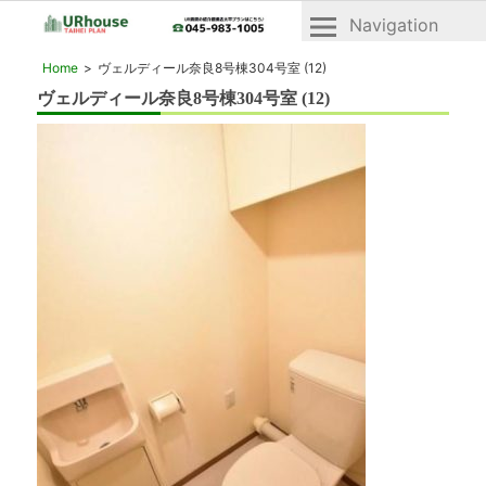
Navigation
横
横
Home
ヴェルディール奈良8号棟304号室 (12)
浜
浜
ヴェルディール奈良8号棟304号室 (12)
2019年4月8日
市
市
青
青
葉
区
葉
と
区・
緑
緑
区
の
区
UR
「UR
賃
賃
貸
貸」
住
宅
物
「ヴ
件
ェ
一
ル
デ
覧
ィ