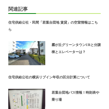
シ
内
関連記事
覧
ョ
予
約
ン
住宅供給公社・民間「若葉台団地 賃貸」の空室情報はこち
が
可
ら
能
な
不
霧が丘グリーンタウンURと分譲
動
棟とエレベーターは？
産
屋
太
平
プ
住宅供給公社の横浜リブイン年収の区分計算について
ラ
ン
の
若葉台団地バス情報！時刻表や
ホ
乗り場
ー
ム