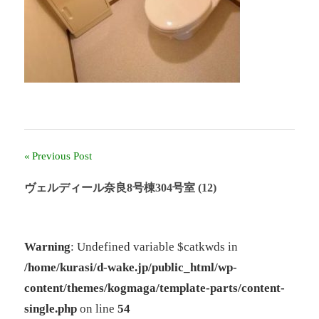
ー
ル
奈
良」、
「奈
良
北
団
地」、
「グ
Previous Post
投
リ
ー
稿
ヴェルディール奈良8号棟304号室 (12)
ン
ヒ
ナ
ル
鴨
ビ
Warning
: Undefined variable $catkwds in
志
/home/kurasi/d-wake.jp/public_html/wp-
ゲ
田
中
content/themes/kogmaga/template-parts/content-
ー
央」
single.php
on line
54
の