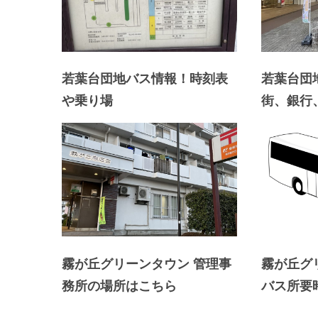
内
覧
予
約
若葉台団地バス情報！時刻表
若葉台団
が
や乗り場
街、銀行
可
能
な
不
動
産
屋
太
霧が丘グリーンタウン 管理事
霧が丘グ
平
務所の場所はこちら
バス所要
プ
ラ