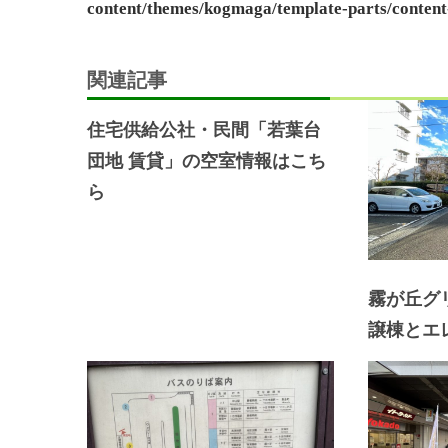
content/themes/kogmaga/template-parts/content
北
ゲ
団
ー
地」、
関連記事
「グ
シ
住宅供給公社・民間「若葉台
リ
ョ
団地 賃貸」の空室情報はこち
ー
ら
ン
ン
ヒ
ル
鴨
霧が丘グ
志
譲棟とエ
田
中
央」
の