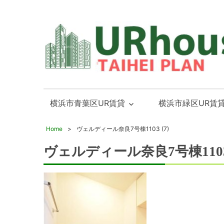
横
横
浜
浜
横浜市青葉区UR賃貸
横浜市緑区UR賃
市
市
青
青
Home
ヴェルディール奈良7号棟1103 (7)
葉
葉
2018年8月31日
ヴェルディール奈良7号棟1103 
区・
区
緑
と
区
緑
「UR
区
賃
の
貸」