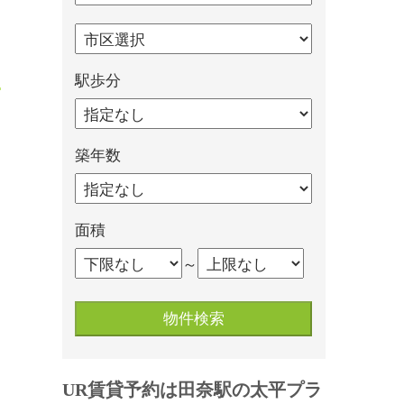
駅歩分
築年数
面積
～
UR賃貸予約は田奈駅の太平プラ