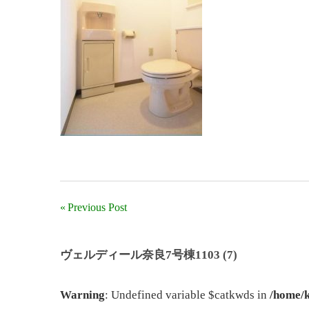
UR
物
賃
件
貸
一
住
覧
宅
「ヴ
ェ
ル
デ
ィ
ー
Previous Post
投
ル
稿
奈
ヴェルディール奈良7号棟1103 (7)
良」、
ナ
「奈
Warning
: Undefined variable $catkwds in
/home/k
ビ
良