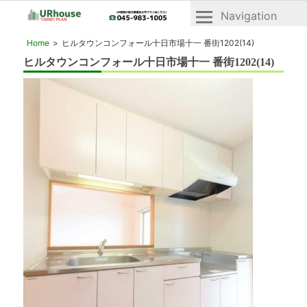
Navigation
横
横
Home
ヒルタウンコンフォール十日市場十一 番街1202(14)
浜
浜
ヒルタウンコンフォール十日市場十一 番街1202(14)
2020年10月1日
市
市
青
青
葉
区
葉
と
区・
緑
緑
区
の
区
UR
「UR
賃
賃
貸
貸」
住
宅
物
「ヴ
件
ェ
一
ル
デ
覧
ィ