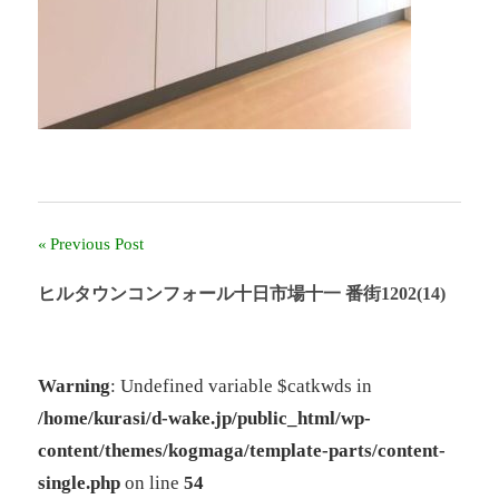
ー
ル
奈
良」、
「奈
良
北
団
地」、
「グ
Previous Post
投
リ
ー
稿
ヒルタウンコンフォール十日市場十一 番街1202(14)
ン
ヒ
ナ
ル
鴨
ビ
Warning
: Undefined variable $catkwds in
志
/home/kurasi/d-wake.jp/public_html/wp-
ゲ
田
中
content/themes/kogmaga/template-parts/content-
ー
央」
single.php
on line
54
の