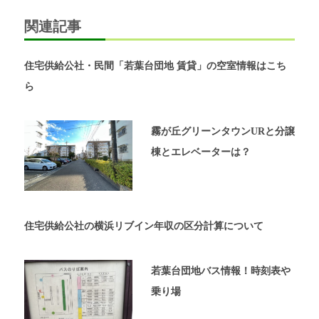
シ
内
関連記事
覧
ョ
予
約
ン
住宅供給公社・民間「若葉台団地 賃貸」の空室情報はこち
が
可
ら
能
な
不
霧が丘グリーンタウンURと分譲
動
棟とエレベーターは？
産
屋
太
平
プ
住宅供給公社の横浜リブイン年収の区分計算について
ラ
ン
の
若葉台団地バス情報！時刻表や
ホ
乗り場
ー
ム