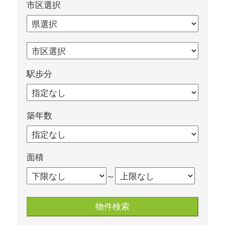
市区選択
内
覧
予
約
が
可
能
駅歩分
な
不
動
産
築年数
屋
太
平
プ
面積
ラ
～
ン
の
ホ
ー
ム