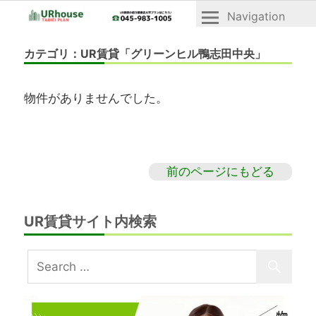
Navigation
横
横
浜
カテゴリ：UR賃貸「グリーンヒル鴨志田中央」
浜
市
市
青
青
葉
物件がありませんでした。
区
葉
と
区・
緑
緑
区
の
区
前のページにもどる
UR
「UR
賃
賃
貸
UR賃貸サイト内検索
貸」
住
宅
物
「ヴ
件
ェ
一
ル
デ
覧
ィ