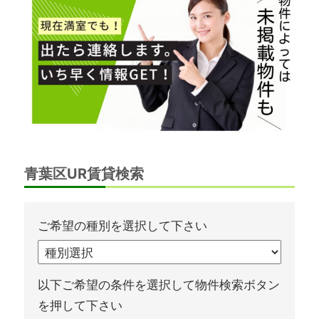
ー
ル
奈
良」、
「奈
良
北
団
地」、
「グ
リ
青葉区UR賃貸検索
ー
ン
ヒ
ル
ご希望の種別を選択して下さい
鴨
志
田
以下ご希望の条件を選択して物件検索ボタン
中
央」
を押して下さい
の