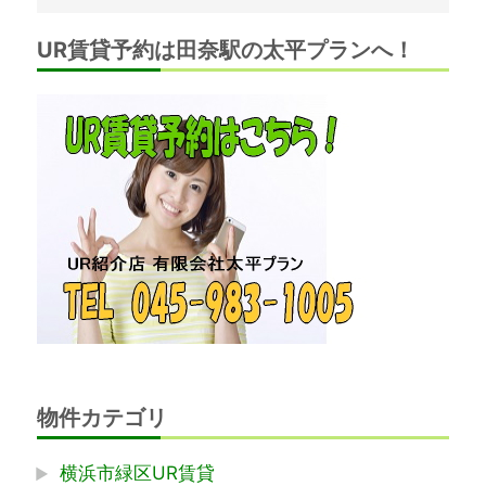
ペ
ー
UR賃貸予約は田奈駅の太平プランへ！
ジ
で
す。
物件カテゴリ
横浜市緑区UR賃貸